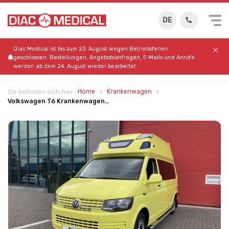
DE
Diac Medical ist bis zum 23. August wegen Betriebsferien
geschlossen. Bestellungen, Angebotsanfragen, E-Mails und Anrufe
werden ab dem 24. August wieder bearbeitet.
Home
Krankenwagen
Sie befinden sich hier:
Volkswagen T6 Krankenwagen…