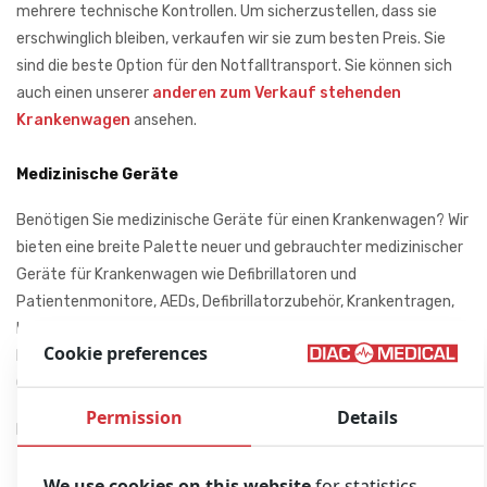
mehrere technische Kontrollen. Um sicherzustellen, dass sie
erschwinglich bleiben, verkaufen wir sie zum besten Preis. Sie
sind die beste Option für den Notfalltransport. Sie können sich
auch einen unserer
anderen zum Verkauf stehenden
Krankenwagen
ansehen.
Medizinische Geräte
Benötigen Sie medizinische Geräte für einen Krankenwagen? Wir
bieten eine breite Palette neuer und gebrauchter medizinischer
Geräte für Krankenwagen wie Defibrillatoren und
Patientenmonitore, AEDs, Defibrillatorzubehör, Krankentragen,
Immobilisierungsgeräte, Aspirations- und Absauggeräte,
Cookie preferences
Beatmungsgeräte, Beatmungsgeräte, andere kleine EMS-
Geräte wie Helme, Taschen und mehr.
Permission
Details
Bitte
kontaktieren Sie uns
für weitere Informationen.
We use cookies on this website
for statistics,