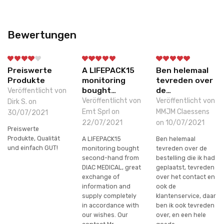
Bewertungen
Preiswerte
A LIFEPACK15
Ben helemaal
Produkte
monitoring
tevreden over
bought…
de…
Veröffentlicht von
Veröffentlicht von
Veröffentlicht von
Dirk S. on
Emt Sprl on
MMJM Claessens
30/07/2021
22/07/2021
on 10/07/2021
Preiswerte
Produkte, Qualität
A LIFEPACK15
Ben helemaal
und einfach GUT!
monitoring bought
tevreden over de
second-hand from
bestelling die ik had
DIAC MEDICAL, great
geplaatst, tevreden
exchange of
over het contact en
information and
ook de
supply completely
klantenservice, daar
in accordance with
ben ik ook tevreden
our wishes. Our
over, en een hele