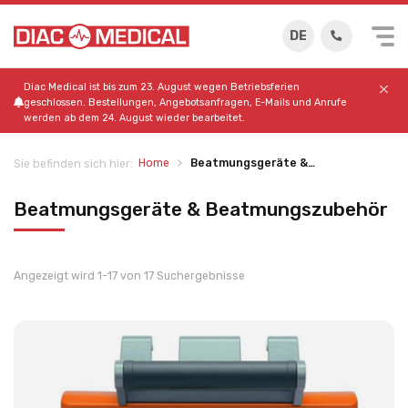
DE
Diac Medical ist bis zum 23. August wegen Betriebsferien
geschlossen. Bestellungen, Angebotsanfragen, E-Mails und Anrufe
werden ab dem 24. August wieder bearbeitet.
Home
Beatmungsgeräte &…
Sie befinden sich hier:
Beatmungsgeräte & Beatmungszubehör
Angezeigt wird 1-17 von 17 Suchergebnisse