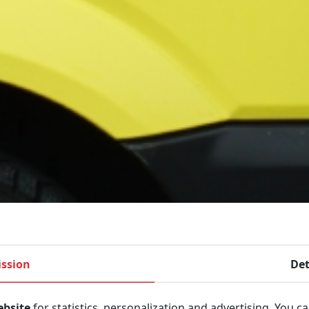
ssion
Det
ebsite
for statistics, personalization and advertising. You c