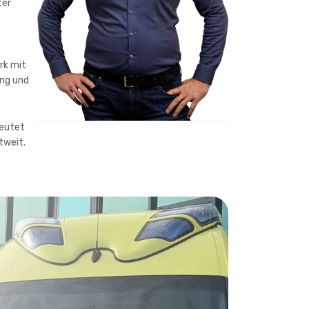
ter
rk mit
ung und
deutet
tweit.