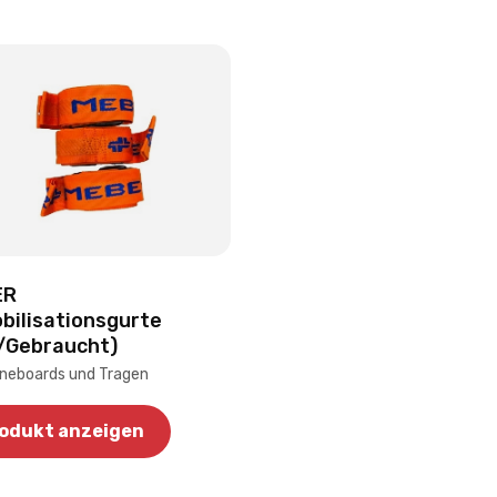
ER
bilisationsgurte
/Gebraucht)
ineboards und Tragen
odukt anzeigen