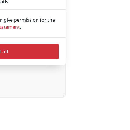
ails
an give permission for the
Statement
.
 all