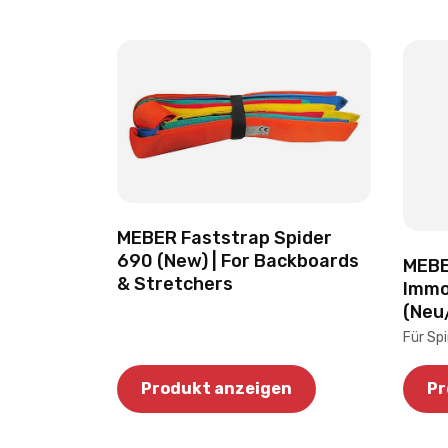
MEBER Faststrap Spider
690 (New) | For Backboards
MEB
& Stretchers
Immo
(Neu
Für Sp
Produkt anzeigen
Pr