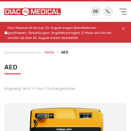
DE
Diac Medical ist bis zum 23. August wegen Betriebsferien
geschlossen. Bestellungen, Angebotsanfragen, E-Mails und Anrufe
werden ab dem 24. August wieder bearbeitet.
Home
AED
Sie befinden sich hier:
AED
Angezeigt wird 1-7 von 7 Suchergebnisse