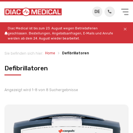
DE
Diac Medical ist bis zum 23. August wegen Betriebsferien
geschlossen. Bestellungen, Angebotsanfragen, E-Mails und Anrufe
werden ab dem 24. August wieder bearbeitet.
Home
Defibrillatoren
Sie befinden sich hier:
Defibrillatoren
Angezeigt wird 1-8 von 8 Suchergebnisse