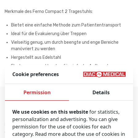
Merkmale des Ferno Compact 2 Tragestuhls:
Bietet eine einfache Methode zum Patiententransport
Ideal für die Evakuierung über Treppen
Vielseitig genug, um durch beengte und enge Bereiche
manövriert zu werden
Hergestellt aus Edelstahl
Flach zusammenklappbar für einfache Aufbewahrung
Cookie preferences
Permission
Details
Product Video
We use cookies on this website
for statistics,
personalization and advertising. You can give
Sehen Sie sich dieses Video an, um weitere Informationen über
permission for the use of cookies for each
den Evakuierungs-Tragestuhl Compact 2 zu erhalten.
category. Read more about the use of cookies in