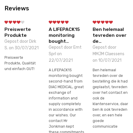
Reviews
Preiswerte
A LIFEPACK15
Ben helemaal
Produkte
monitoring
tevreden over
bought…
de…
Gepost door Dirk
Gepost door Emt
Gepost door
S. on 30/07/2021
Sprl on
MMJM Claessens
Preiswerte
22/07/2021
on 10/07/2021
Produkte, Qualität
und einfach GUT!
A LIFEPACK15
Ben helemaal
monitoring bought
tevreden over de
second-hand from
bestelling die ik had
DIAC MEDICAL, great
geplaatst, tevreden
exchange of
over het contact en
information and
ook de
supply completely
klantenservice, daar
in accordance with
ben ik ook tevreden
our wishes. Our
over, en een hele
contact Mr
goede
Jonkman kept
communicatie
these commitments