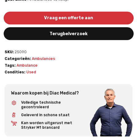
Vraag een offerte aan
Terugbelverzoek
SKU:
25090
Categorieën:
Ambulances
Tags:
Ambulance
Condities:
Used
Waarom kopen bij Diac Medical?
Volledige technische
gecontroleerd
Geleverd in schone staat
Kan worden uitgerust met
Stryker M1 brancard