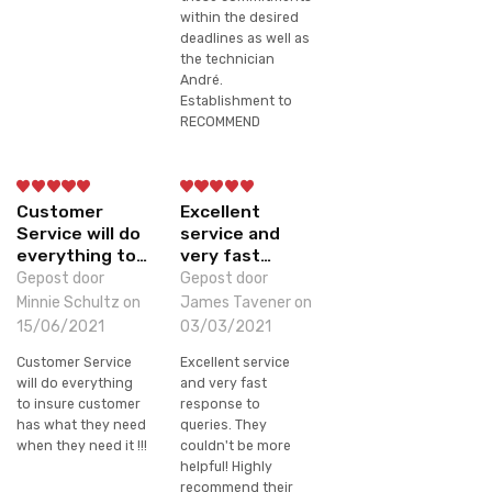
within the desired
deadlines as well as
the technician
André.
Establishment to
RECOMMEND
Customer
Excellent
Service will do
service and
everything to…
very fast…
Gepost door
Gepost door
Minnie Schultz on
James Tavener on
15/06/2021
03/03/2021
Customer Service
Excellent service
will do everything
and very fast
to insure customer
response to
has what they need
queries. They
when they need it !!!
couldn't be more
helpful! Highly
recommend their