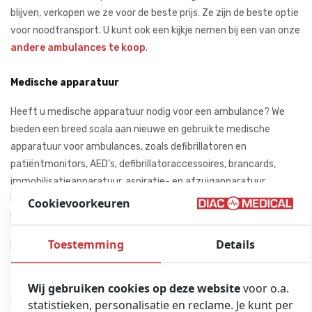
blijven, verkopen we ze voor de beste prijs. Ze zijn de beste optie
voor noodtransport. U kunt ook een kijkje nemen bij een van onze
andere ambulances te koop
.
Medische apparatuur
Heeft u medische apparatuur nodig voor een ambulance? We
bieden een breed scala aan nieuwe en gebruikte medische
apparatuur voor ambulances, zoals defibrillatoren en
patiëntmonitors, AED’s, defibrillatoraccessoires, brancards,
immobilisatieapparatuur, aspiratie- en afzuigapparatuur,
beademingsapparatuur, beademingsapparatuur, andere kleine
Cookievoorkeuren
EMS-apparatuur zoals helmen, tassen en meer.
Toestemming
Details
Neem
contact
voor meer informatie.
Wij gebruiken cookies op deze website
voor o.a.
Vaak samen gekocht met
statistieken, personalisatie en reclame. Je kunt per