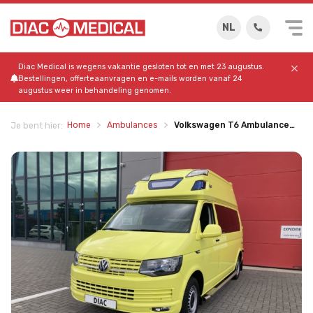
NL
Diac Medical is wegens vakantie gesloten tot en met 23 augustus.
Bestellingen, offerteaanvragen en e-mails worden vanaf 24
augustus weer in behandeling genomen.
Home
Ambulances
Volkswagen T6 Ambulance…
Je bent hier: