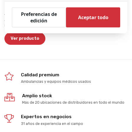
Physio-Control LIFEPAK 1000 AED (Used) | Semi-
Automatic
Preferencias de
Aceptar todo
edición
Available in different languages. An easy-to use, robust device with a
large, intuitive touch screen with clear instructions and images.
Ver producto
Calidad premium
Ambulancias y equipos médicos usados
Amplio stock
Más de 20 ubicaciones de distribuidores en todo el mundo
Expertos en negocios
31 años de experiencia en el campo