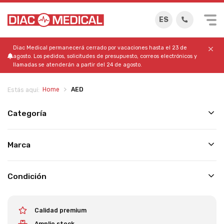
ES
Diac Medical permanecerá cerrado por vacaciones hasta el 23 de
agosto. Los pedidos, solicitudes de presupuesto, correos electrónicos y
llamadas se atenderán a partir del 24 de agosto.
Home
AED
Estás aquí:
Categoría
Marca
Condición
Calidad premium
Amplio stock