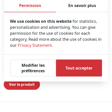
Permission
En savoir plus
We use cookies on this website
for statistics,
personalization and advertising. You can give
permission for the use of cookies for each
category. Read more about the use of cookies in
our
Privacy Statement
.
ZOLL DEA Pro (Reconditionné) | Semi-automatique
Appareil durable (IP55) avec écran LCD et possibilités étendues telles
Modifier les
Tout accepter
que l'assistance RCP et la surveillance ECG. Y compris étui, coussinets
préférences
et amp; Batterie.
Voir le produit