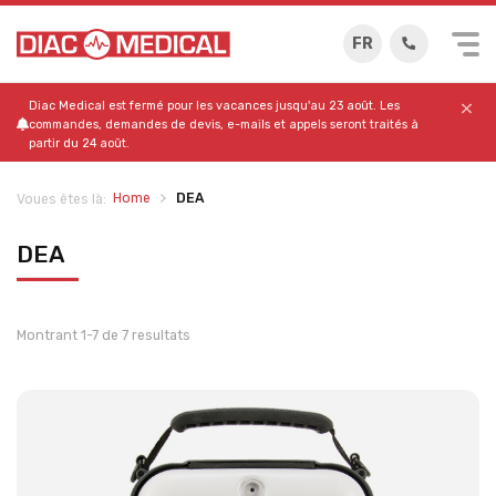
FR
Diac Medical est fermé pour les vacances jusqu'au 23 août. Les
commandes, demandes de devis, e-mails et appels seront traités à
partir du 24 août.
Home
DEA
Voues êtes là:
DEA
Montrant 1-7 de 7 resultats