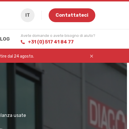
IT
Contattateci
Avete domande o avete bisogno di aiuto?
LOG
+31 (0) 517 41 84 77
rtire dal 24 agosto.
ulanza usate