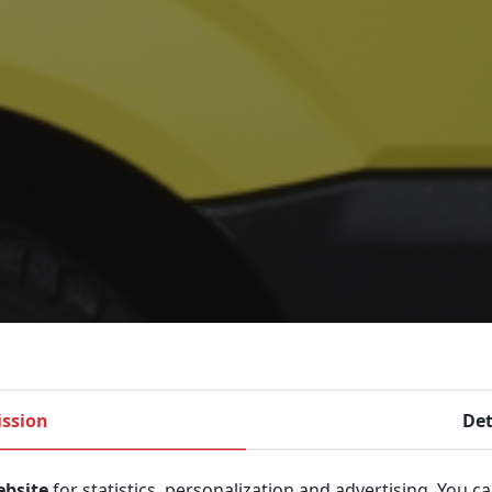
ssion
Det
ebsite
for statistics, personalization and advertising. You c