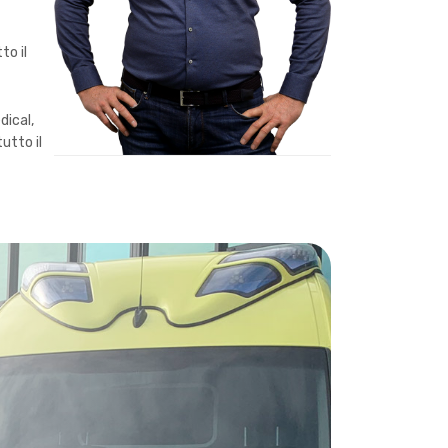
to il
dical,
utto il