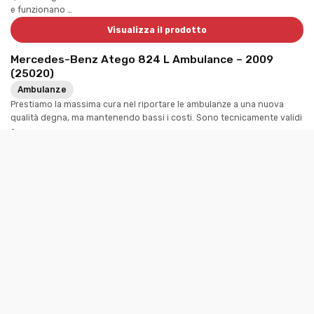
e funzionano …
Visualizza il prodotto
Mercedes-Benz Atego 824 L Ambulance – 2009
(25020)
Ambulanze
Prestiamo la massima cura nel riportare le ambulanze a una nuova
qualità degna, ma mantenendo bassi i costi. Sono tecnicamente validi
e …
Visualizza il prodotto
Mercedes-Benz 316 CDI Ambulanza – 2018 (25060)
Ambulanze
Ci prendiamo la massima cura per riportare le ambulanze a una nuova
qualità dignitosa, ma mantenendo bassi i costi. Sono tecnicamente
validi e …
Complete technical checkup
Delivered in clean state
Can be equipped with Medical Equipment
Visualizza il prodotto