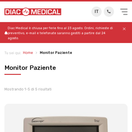
IT
Diac Medical è chiusa per ferie fino al 23 agosto. Ordini, richieste di
preventivo, e-mail e telefonate saranno gestiti a partire dal 24
agosto.
Home
Monitor Paziente
Tu sei qui:
Monitor Paziente
Mostrando 1-5 di 5 risultati