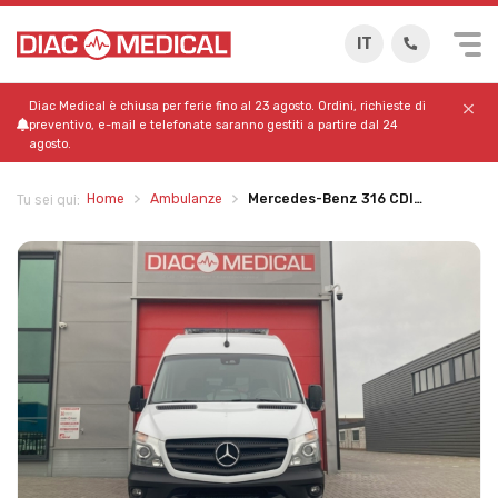
IT
Diac Medical è chiusa per ferie fino al 23 agosto. Ordini, richieste di
preventivo, e-mail e telefonate saranno gestiti a partire dal 24
agosto.
Home
Ambulanze
Mercedes-Benz 316 CDI…
Tu sei qui: