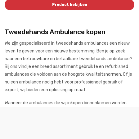
Product bekijken
Tweedehands Ambulance kopen
We zijn gespecialiseerd in tweedehands ambulances een nieuw
leven te geven voor een nieuwe bestemming. Ben je op zoek
naar een betrouwbare en betaalbare tweedehands ambulance?
Bij ons vind je een breed assortiment gebruikte en refurbished
ambulances die voldoen aan de hoogste kwaliteitsnormen. Of je
nu een ambulance nodig hebt voor professioneel gebruik of
export, wij bieden een oplossing op maat.
Wanneer de ambulances die wij inkopen binnenkomen worden
deze schoongemaakt, gepoetst, gepolijst, optisch en motorisch
gerepareerd, onderhoud uitgevoerd en voorzien van nieuwe olie
en filters. Wij verkopen voornamelijk ambulances van de merken
Mercedes en Volkswagen en nieuwe ambulances van Toyota.