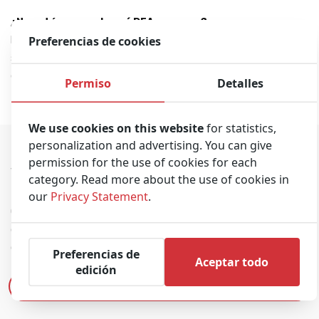
¿No está seguro de qué DEA comprar?
Preferencias de cookies
No dude en ponerse en
contacto
con nosotros. Le asesoraremos
sobre la mejor opción según su presupuesto, las funciones
deseadas y su situación específica.
Permiso
Detalles
We use cookies on this website
for statistics,
personalization and advertising. You can give
permission for the use of cookies for each
Vídeo del producto
category. Read more about the use of cookies in
our
Privacy Statement
.
Conozca más sobre el Zoll AED Plus Trainer en esta
demostración en video, donde se muestran sus características y
cómo encender el dispositivo y aplicar los electrodos.
Preferencias de
Aceptar todo
edición
Ver vídeo