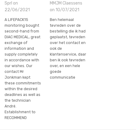
Sprl on
MMJM Claessens
22/06/2021
on 10/07/2021
A LIFEPACK15
Ben helemaal
monitoring bought
tevreden over de
second-hand from
bestelling die ik had
DIAC MEDICAL, great
geplaatst, tevreden
exchange of
over het contact en
information and
ook de
supply completely
klantenservice, daar
in accordance with
ben ik ook tevreden
our wishes. Our
over, en een hele
contact Mr
goede
Jonkman kept
communicatie
these commitments
within the desired
deadlines as well as
the technician
André.
Establishment to
RECOMMEND