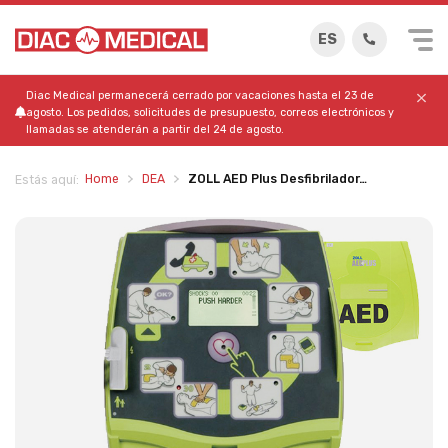
ES
Diac Medical permanecerá cerrado por vacaciones hasta el 23 de
agosto. Los pedidos, solicitudes de presupuesto, correos electrónicos y
llamadas se atenderán a partir del 24 de agosto.
Home
DEA
ZOLL AED Plus Desfibrilador…
Estás aquí: