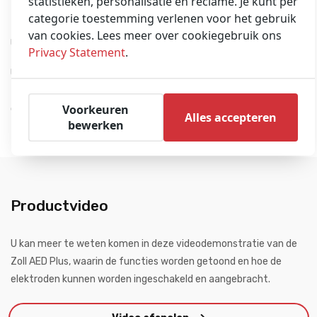
statistieken, personalisatie en reclame. Je kunt per
Betrouwbare verzending
categorie toestemming verlenen voor het gebruik
van cookies. Lees meer over cookiegebruik ons
U kunt dit product direct in
onze webshop
bestellen.
Privacy Statement
.
U wilt een AED kopen, maar weet niet zeker welke? Neem dan
zeker
contact
met ons op. Wij kunnen u adviseren wat de beste
Voorkeuren
optie is voor uw budget, gewenste eigenschappen en situatie.
Alles accepteren
bewerken
Productvideo
U kan meer te weten komen in deze videodemonstratie van de
Zoll AED Plus, waarin de functies worden getoond en hoe de
elektroden kunnen worden ingeschakeld en aangebracht.