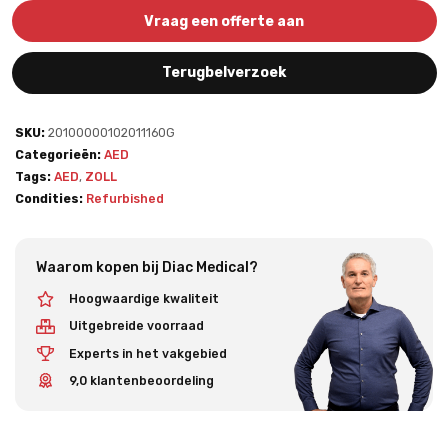
Vraag een offerte aan
Terugbelverzoek
SKU:
20100000102011160G
Categorieën:
AED
Tags:
AED
,
ZOLL
Condities:
Refurbished
Waarom kopen bij Diac Medical?
Hoogwaardige kwaliteit
Uitgebreide voorraad
Experts in het vakgebied
9,0 klantenbeoordeling