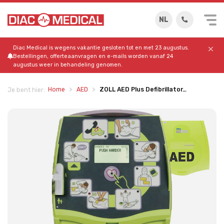
NL
Diac Medical is wegens vakantie gesloten tot en met 23 augustus.
Bestellingen, offerteaanvragen en e-mails worden vanaf 24
augustus weer in behandeling genomen.
Home
AED
ZOLL AED Plus Defibrillator…
Je bent hier: