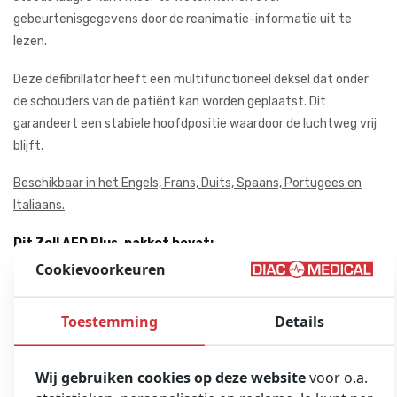
gebeurtenisgegevens door de reanimatie-informatie uit te
lezen.
Deze defibrillator heeft een multifunctioneel deksel dat onder
de schouders van de patiënt kan worden geplaatst. Dit
garandeert een stabiele hoofdpositie waardoor de luchtweg vrij
blijft.
Beschikbaar in het Engels, Frans, Duits, Spaans, Portugees en
Italiaans.
Dit Zoll AED Plus-pakket bevat:
Cookievoorkeuren
Opnieuw gecertificeerde Zoll AED
Zoll CPR-D-pads (houdbaarheid: 5 jaar)
Toestemming
Details
Duracell Type 123 lithiumbatterijen (set van 10)
Tas
Wij gebruiken cookies op deze website
voor o.a.
6 maanden garantie