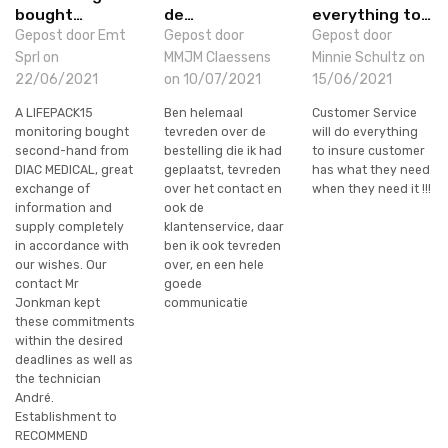
bought…
de…
everything to…
Gepost door Emt
Gepost door
Gepost door
Sprl on
MMJM Claessens
Minnie Schultz on
22/06/2021
on 10/07/2021
15/06/2021
A LIFEPACK15
Ben helemaal
Customer Service
monitoring bought
tevreden over de
will do everything
second-hand from
bestelling die ik had
to insure customer
DIAC MEDICAL, great
geplaatst, tevreden
has what they need
exchange of
over het contact en
when they need it !!!
information and
ook de
supply completely
klantenservice, daar
in accordance with
ben ik ook tevreden
our wishes. Our
over, en een hele
contact Mr
goede
Jonkman kept
communicatie
these commitments
within the desired
deadlines as well as
the technician
André.
Establishment to
RECOMMEND