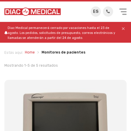
ES
Diac Medical permanecerá cerrado por vacaciones hasta el 23 de
agosto. Los pedidos, solicitudes de presupuesto, correos electrónicos y
llamadas se atenderán a partir del 24 de agosto.
Home
Monitores de pacientes
Estás aquí:
Mostrando 1-5 de 5 resultados