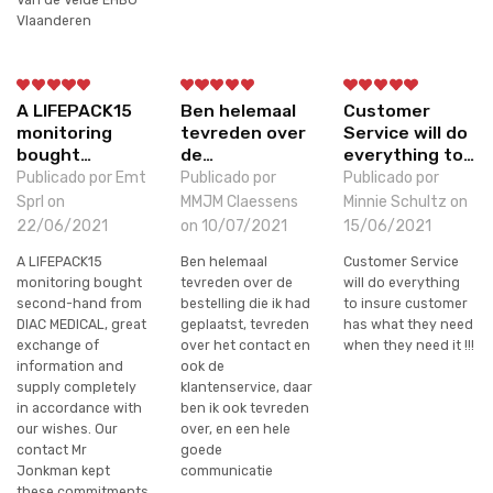
Vlaanderen
A LIFEPACK15
Ben helemaal
Customer
monitoring
tevreden over
Service will do
bought…
de…
everything to…
Publicado por Emt
Publicado por
Publicado por
Sprl on
MMJM Claessens
Minnie Schultz on
22/06/2021
on 10/07/2021
15/06/2021
A LIFEPACK15
Ben helemaal
Customer Service
monitoring bought
tevreden over de
will do everything
second-hand from
bestelling die ik had
to insure customer
DIAC MEDICAL, great
geplaatst, tevreden
has what they need
exchange of
over het contact en
when they need it !!!
information and
ook de
supply completely
klantenservice, daar
in accordance with
ben ik ook tevreden
our wishes. Our
over, en een hele
contact Mr
goede
Jonkman kept
communicatie
these commitments