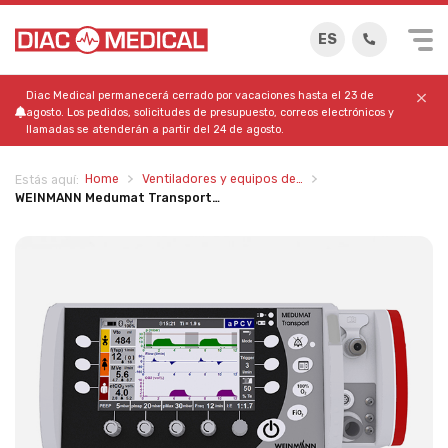
ES
Diac Medical permanecerá cerrado por vacaciones hasta el 23 de
agosto. Los pedidos, solicitudes de presupuesto, correos electrónicos y
llamadas se atenderán a partir del 24 de agosto.
Home
Ventiladores y equipos de…
Estás aquí:
WEINMANN Medumat Transport…