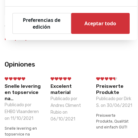
Preferencias de
Aceptar todo
edición
WEINMANN Medumat Standard A + Oxygen Module | on Lifebase 3
(Refurbished)
Pedir presupuesto
Opiniones
Snelle levering
Excelent
Preiswerte
en topservice
material
Produkte
na…
Publicado por
Publicado por Dirk
Publicado por
Andres Climent
S. on 30/06/2021
EHBO Vlaanderen
Rubio on
Preiswerte
on 11/10/2021
06/10/2021
Produkte, Qualität
und einfach GUT!
Snelle levering en
topservice na