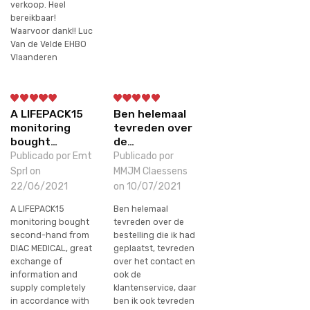
verkoop. Heel
bereikbaar!
Waarvoor dank!! Luc
Van de Velde EHBO
Vlaanderen
A LIFEPACK15
Ben helemaal
monitoring
tevreden over
bought…
de…
Publicado por Emt
Publicado por
Sprl on
MMJM Claessens
22/06/2021
on 10/07/2021
A LIFEPACK15
Ben helemaal
monitoring bought
tevreden over de
second-hand from
bestelling die ik had
DIAC MEDICAL, great
geplaatst, tevreden
exchange of
over het contact en
information and
ook de
supply completely
klantenservice, daar
in accordance with
ben ik ook tevreden