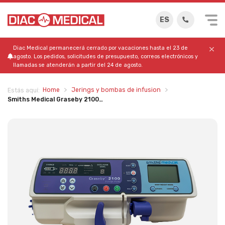
ES
Diac Medical permanecerá cerrado por vacaciones hasta el 23 de
agosto. Los pedidos, solicitudes de presupuesto, correos electrónicos y
llamadas se atenderán a partir del 24 de agosto.
Home
Jerings y bombas de infusion
Estás aquí:
Smiths Medical Graseby 2100…