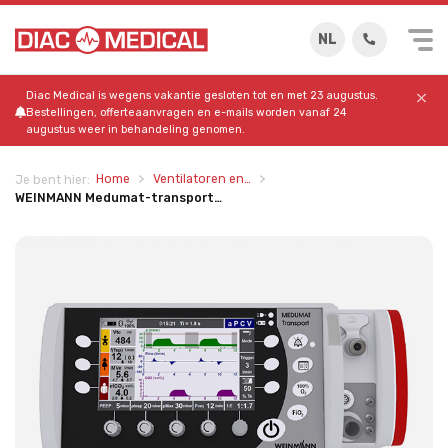
NL
Diac Medical is wegens vakantie gesloten tot en met 23 augustus.
Bestellingen, offerteaanvragen en e-mails worden vanaf 24
augustus weer in behandeling genomen.
Home
Ventilatoren en…
Je bent hier:
WEINMANN Medumat-transport…