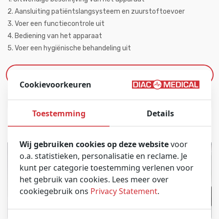
2. Aansluiting patiëntslangsysteem en zuurstoftoevoer
3. Voer een functiecontrole uit
4. Bediening van het apparaat
5. Voer een hygiënische behandeling uit
Video afspelen
Cookievoorkeuren
Toestemming
Details
Wij gebruiken cookies op deze website
voor
o.a. statistieken, personalisatie en reclame. Je
kunt per categorie toestemming verlenen voor
het gebruik van cookies. Lees meer over
cookiegebruik ons
Privacy Statement
.
Short Introduction MEDUMAT Transport | WEINMANN
Emergency
00:17:17