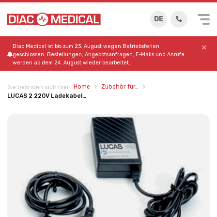
DE
Diac Medical ist bis zum 23. August wegen Betriebsferien
geschlossen. Bestellungen, Angebotsanfragen, E-Mails und Anrufe
werden ab dem 24. August wieder bearbeitet.
Home
Zubehör für…
Sie befinden sich hier:
LUCAS 2 220V Ladekabel…