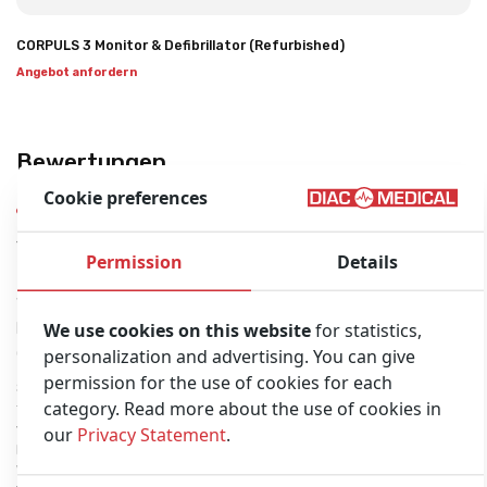
CORPULS 3 Monitor & Defibrillator (Refurbished)
Angebot anfordern
Bewertungen
Cookie preferences
Snelle levering
Excelent
Preiswerte
en topservice
material
Produkte
Permission
Details
na…
Veröffentlicht von
Veröffentlicht von
Veröffentlicht von
Andres Climent
Dirk S. on
We use cookies on this website
for statistics,
EHBO Vlaanderen
Rubio on
30/06/2021
on 11/10/2021
personalization and advertising. You can give
06/10/2021
Preiswerte
permission for the use of cookies for each
Produkte, Qualität
Snelle levering en
category. Read more about the use of cookies in
und einfach GUT!
topservice na
verkoop. Heel
our
Privacy Statement
.
bereikbaar!
Waarvoor dank!! Luc