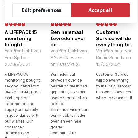
Van de Velde EHBO
Vlaanderen
Edit preferences
Accept all
A LIFEPACK15
Ben helemaal
Customer
monitoring
tevreden over
Service will do
bought…
de…
everything to…
Veröffentlicht von
Veröffentlicht von
Veröffentlicht von
Emt Sprl on
MMJM Claessens
Minnie Schultz on
22/06/2021
on 10/07/2021
15/06/2021
A LIFEPACK15
Ben helemaal
Customer Service
monitoring bought
tevreden over de
will do everything
second-hand from
bestelling die ik had
to insure customer
DIAC MEDICAL, great
geplaatst, tevreden
has what they need
exchange of
over het contact en
when they need it !!!
information and
ook de
supply completely
klantenservice, daar
in accordance with
ben ik ook tevreden
our wishes. Our
over, en een hele
contact Mr
goede
Jonkman kept
communicatie