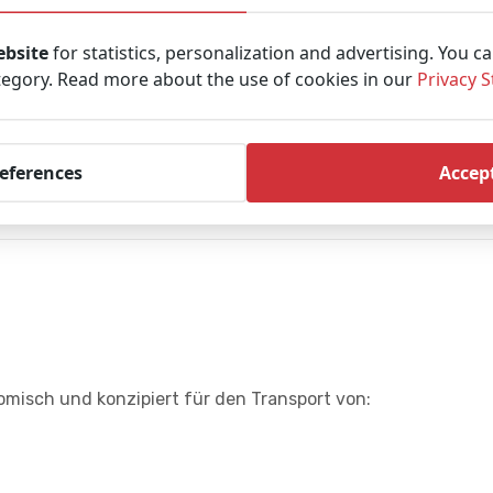
Umfangreiche
Experten im 
ebsite
for statistics, personalization and advertising. You c
tegory. Read more about the use of cookies in our
Privacy 
9,0 Kundenbe
references
Accept
hör
misch und konzipiert für den Transport von: