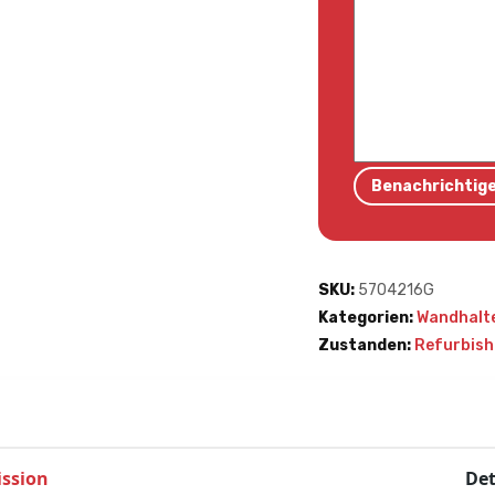
SKU:
5704216G
Kategorien:
Wandhalt
Zustanden:
Refurbish
Warum bei Diac 
Hochwertige 
ssion
Det