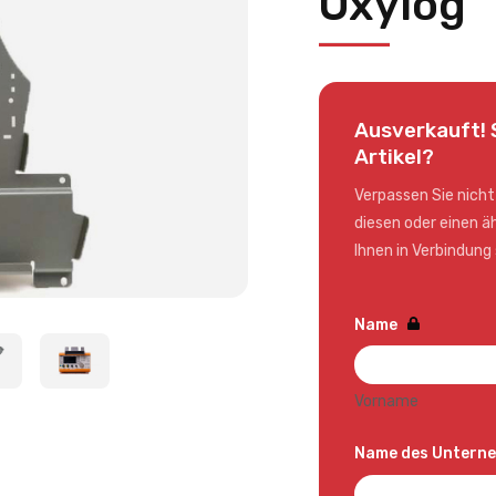
Oxylog
Ausverkauft! 
Artikel?
Verpassen Sie nicht
diesen oder einen ä
Ihnen in Verbindung 
Name
Vorname
Name des Untern