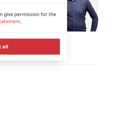
s Lager
Geschäft
an give permission for the
Statement
.
wertung
 all