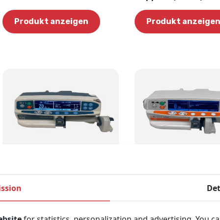
Produkt anzeigen
Produkt anzeige
BD Alaris GH Plus Syringe
BD Alaris NeXus CC
Pump | Volumetrische
Syringe Pump |
ssion
Det
Spritzenpumpe (Überholt)
Volumetrische
Spritzenpumpe (Üb
ebsite
for statistics, personalization and advertising. You c