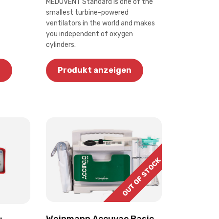
MEDUVENT Standard is one of the
smallest turbine-powered
ventilators in the world and makes
you independent of oxygen
cylinders.
n
Produkt anzeigen
OUT OF STOCK