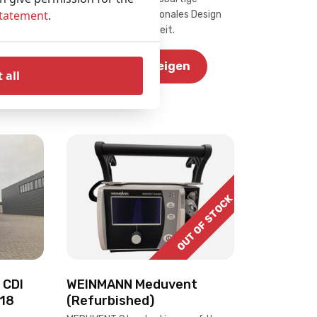
Statement
.
Leistung, sein funktionales Design
und seine Langlebigkeit.
n
Produkt anzeigen
 all
OUT OF STOCK
 CDI
WEINMANN Meduvent
18
(Refurbished)