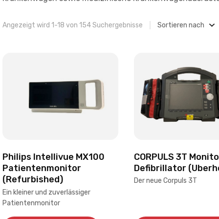
Angezeigt wird 1-18 von 154 Suchergebnisse
Sortieren nach
CORPULS 3T Monito
Philips Intellivue MX100
Defibrillator (Uberh
Patientenmonitor
(Refurbished)
Der neue Corpuls 3T
Ein kleiner und zuverlässiger
Patientenmonitor