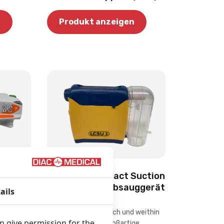
n
Produkt anzeigen
LAERDAL Compact Suction
Unit 3 (LCSU) Absauggerät
ails
(Überholt)
erholt)
Praktisch im Gebrauch und weithin
an give permission for the
bekannt für seine großartige