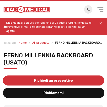
Diac Medical è chiusa per ferie fino al 23 agosto. Ordini, richieste di
preventivo, e-mail e telefonate saranno gestiti a partire dal 24
agosto.
Home
All products
FERNO MILLENNIA BACKBOARD…
Tu sei qui:
FERNO MILLENNIA BACKBOARD
(USATO)
Richiedi un preventivo
Richiamami