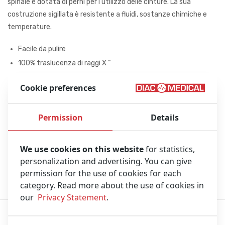
spinale è dotata di perni per l’utilizzo delle cinture. La sua
costruzione sigillata è resistente a fluidi, sostanze chimiche e
temperature.
Facile da pulire
100% traslucenza di raggi X “
Dimensioni: Lunghezza: 183 cm – Larghezza: 46 cm –
Cookie preferences
Altezza: 5 cm – Peso: 5 kg
Set di fissaggio non incluso: senza Speedclip e cinghie
Disponibile in 4 colori diversi : Borgogna, Arancio, Giallo e Blu.
Permission
Details
We use cookies on this website
for statistics,
Quando si richiede un preventivo, specificare il colore
personalization and advertising. You can give
permission for the use of cookies for each
category. Read more about the use of cookies in
our
Privacy Statement
.
Qualità premium