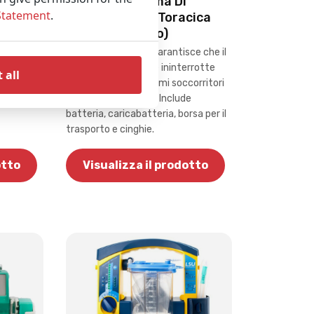
LUCAS 2 Sistema DI
Statement
.
Compressione Toracica
(Ricondizionato)
Questo dispositivo garantisce che il
a e
paziente riceva cure ininterrotte
 all
apacità di
senza affaticare i primi soccorritori
con la RCP manuale. Include
batteria, caricabatteria, borsa per il
trasporto e cinghie.
otto
Visualizza il prodotto