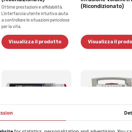
(Ricondizionato)
Ottime prestazioni e affidabilità.
L'interfaccia utente intuitiva aiuta
a controllare le situazioni pericolose
per la vita.
Visualizza il prodotto
Visualizza il prod
E
ssion
Det
ebsite
for statistics, personalization and advertising. You c