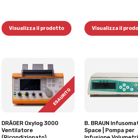
Visualizza il prodotto
Visualizza il prod
ESAURITO
DRÄGER Oxylog 3000
B. BRAUN Infusoma
Ventilatore
Space | Pompa per
(Ricondizionato)
Infusione Volumetr