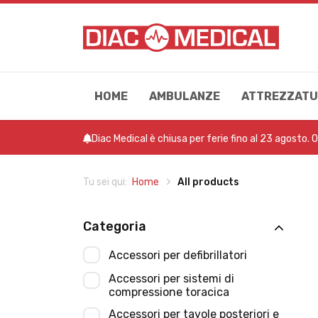
HOME
AMBULANZE
ATTREZZATU
Diac Medical è chiusa per ferie fino al 23 agosto. 
Home
All products
Tu sei qui:
Categoria
Accessori per defibrillatori
Accessori per sistemi di
compressione toracica
Accessori per tavole posteriori e