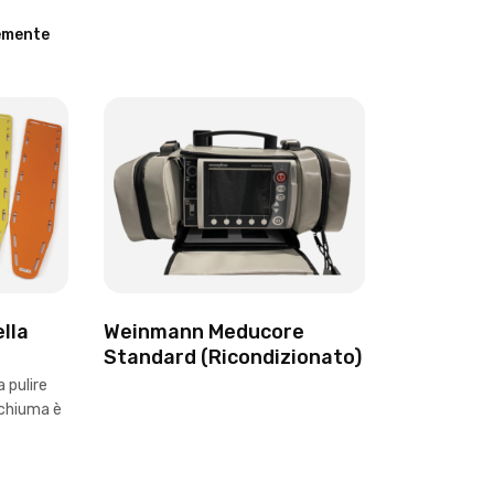
lla
Weinmann Meducore
Standard (Ricondizionato)
a pulire
schiuma è