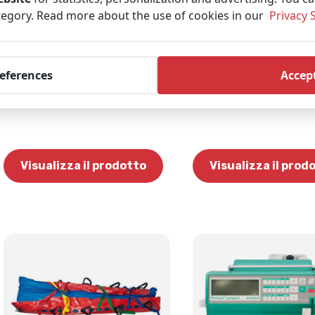
WEINMANN Medumat
WEINMANN Accuvac
ategory. Read more about the use of cookies in our
Privacy 
Trasporto
Rescue Aspiratore
(Ricondizionato)
(Ricondizionato)
Questo ha un chiaro display a colori
Una pompa di estrazione
da sette pollici, tasti funzione facili
completamente attrezzat
references
Accept
da usare e una batteria con 7,5 ore
affidabile con una grande c
di funzionamento.
estrazione (sottovuoto).
Visualizza il prodotto
Visualizza il prod