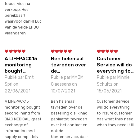
topservice na
verkoop. Heel
bereikbaar!
Waarvoor dank!! Luc
Van de Velde EHBO
Vlaanderen
A LIFEPACK15
Ben helemaal
Customer
monitoring
tevreden over
Service will do
bought…
de…
everything to…
Publié par Emt
Publié par MMJM
Publié par Minnie
Sprl on
Claessens on
Schultz on
22/06/2021
10/07/2021
15/06/2021
A LIFEPACK15
Ben helemaal
Customer Service
monitoring bought
tevreden over de
will do everything
second-hand from
bestelling die ik had
to insure customer
DIAC MEDICAL, great
geplaatst, tevreden
has what they need
exchange of
over het contact en
when they need it !!!
information and
ook de
supply completely
klantenservice, daar