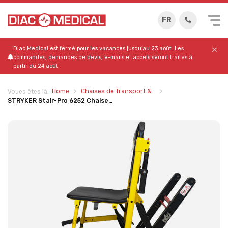
FR
Diac Medical est fermé pour les vacances jusqu'au 23 août. Les
commandes, demandes de devis, e-mails et appels seront traités à
partir du 24 août.
Home
Chaises de Transport &…
Voues êtes là:
STRYKER Stair-Pro 6252 Chaise…