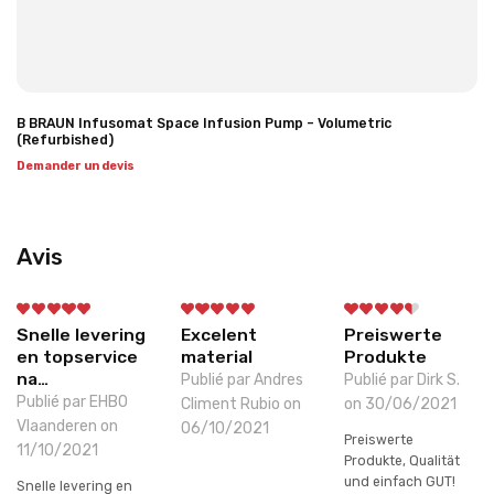
B BRAUN Infusomat Space Infusion Pump – Volumetric
(Refurbished)
Demander un devis
Avis
Snelle levering
Excelent
Preiswerte
en topservice
material
Produkte
na…
Publié par Andres
Publié par Dirk S.
Publié par EHBO
Climent Rubio on
on 30/06/2021
Vlaanderen on
06/10/2021
Preiswerte
11/10/2021
Produkte, Qualität
und einfach GUT!
Snelle levering en