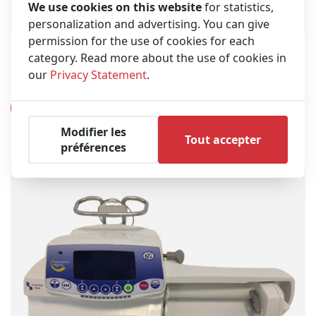
We use cookies on this website
for statistics,
personalization and advertising. You can give
permission for the use of cookies for each
category. Read more about the use of cookies in
Ensemble de poignées (Occasion) | Mindray
our
Privacy Statement
.
Benefusion PH5
Voir le produit
Modifier les
Tout accepter
préférences