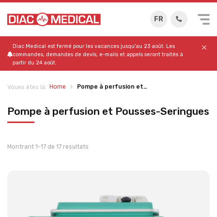
FR
Diac Medical est fermé pour les vacances jusqu'au 23 août. Les
commandes, demandes de devis, e-mails et appels seront traités à
partir du 24 août.
Home
Pompe à perfusion et…
Voues êtes là:
Pompe à perfusion et Pousses-Seringues
Montrant 1-17 de 17 resultats