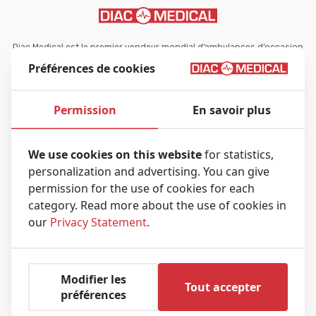
Diac Medical est le premier vendeur mondial d’ambulances d’occasion
et d’équipements d’ambulance médicale remis à neuf.
Préférences de cookies
Permission
En savoir plus
Aller à
We use cookies on this website
for statistics,
personalization and advertising. You can give
Ambulances
permission for the use of cookies for each
Équipement d’ambulance médicale
category. Read more about the use of cookies in
our
Privacy Statement
.
Entreprise
À propos de nous
Modifier les
Tout accepter
FAQ
préférences
Contactez-nous