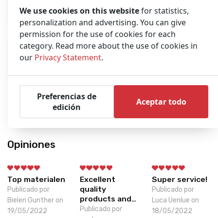
We use cookies on this website
for statistics,
personalization and advertising. You can give
permission for the use of cookies for each
category. Read more about the use of cookies in
our
Privacy Statement
.
ECG Printer Paper (New)
Preferencias de
Aceptar todo
Pedir presupuesto
edición
Opiniones
Top materialen
Excellent
Super service!
quality
Publicado por
Publicado por
products and…
Bielen Gunther on
Luca Uenlue on
Publicado por
19/05/2022
18/05/2022