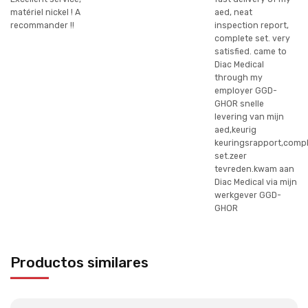
matériel nickel ! A
aed, neat
recommander !!
inspection report,
complete set. very
satisfied. came to
Diac Medical
through my
employer GGD-
GHOR snelle
levering van mijn
aed,keurig
keuringsrapport,comp
set.zeer
tevreden.kwam aan
Diac Medical via mijn
werkgever GGD-
GHOR
Productos similares