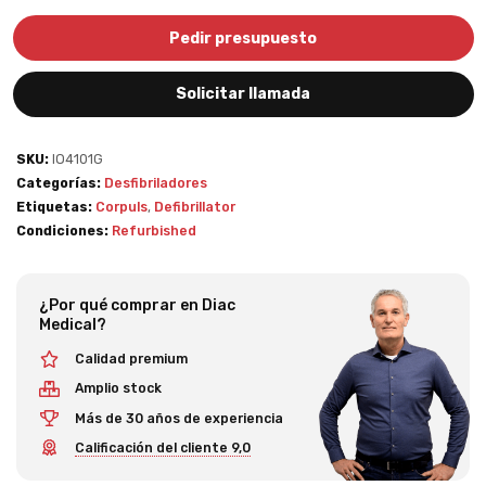
Pedir presupuesto
Solicitar llamada
SKU:
IO4101G
Categorías:
Desfibriladores
Etiquetas:
Corpuls
,
Defibrillator
Condiciones:
Refurbished
¿Por qué comprar en Diac
Medical?
Calidad premium
Amplio stock
Más de 30 años de experiencia
Calificación del cliente 9,0