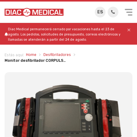
ES
Diac Medical permanecerá cerrado por vacaciones hasta el 23 de
agosto. Los pedidos, solicitudes de presupuesto, correos electrónicos y
llamadas se atenderán a partir del 24 de agosto.
Home
Desfibriladores
Estás aquí:
Monitor desfibrilador CORPULS…