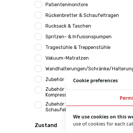
Patientenmonitore
Rückenbretter & Schaufeltragen
Rucksack & Taschen
Spritzen- & Infusionspumpen
Tragestühle & Treppenstühle
Vakuum-Matratzen
Wandhalterungen/Schränke/Halterun
Zubehör für Absauggeräte
Cookie preferences
Zubehör für Brustkorb-
Kompressionssysteme
Permi
Zubehör für Rückenbretter und
Schaufeltragen
We use cookies on this w
use of cookies for each ca
Zustand