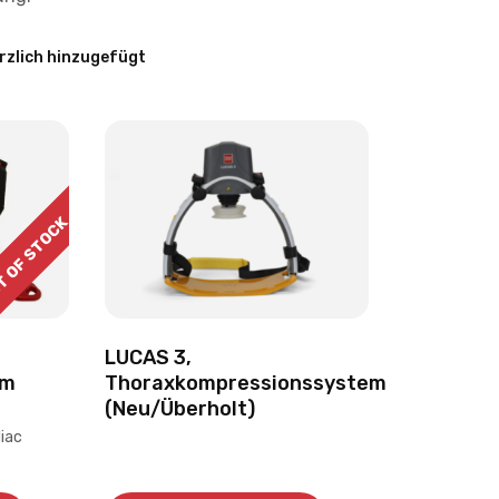
 OF STOCK
LUCAS 3,
Thoraxkompressionssystem
em
(Neu/Überholt)
diac