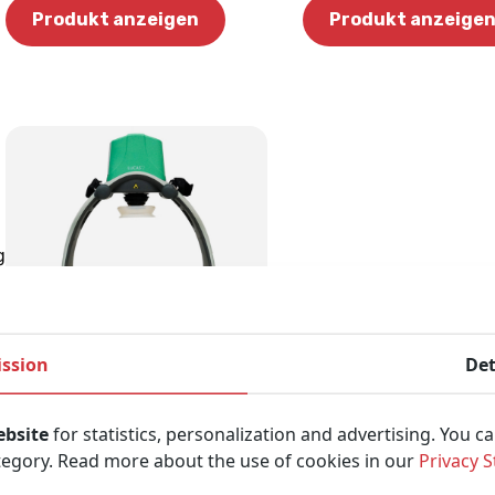
Produkt anzeigen
Produkt anzeige
gen
LUCAS 2
ssion
Det
Brustkompressionssystem
(Überholt)
ebsite
for statistics, personalization and advertising. You c
Dieses Gerät stellt sicher, dass der
tegory. Read more about the use of cookies in our
Privacy 
Patient eine ununterbrochene
Versorgung erhält, ohne Ersthelfer