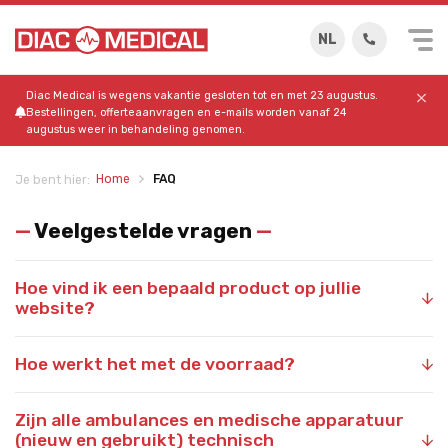
NL
Diac Medical is wegens vakantie gesloten tot en met 23 augustus.
Bestellingen, offerteaanvragen en e-mails worden vanaf 24
augustus weer in behandeling genomen.
Home
FAQ
Je bent hier:
—
Veelgestelde vragen
—
Hoe vind ik een bepaald product op jullie
website?
Hoe werkt het met de voorraad?
Zijn alle ambulances en medische apparatuur
(nieuw en gebruikt) technisch