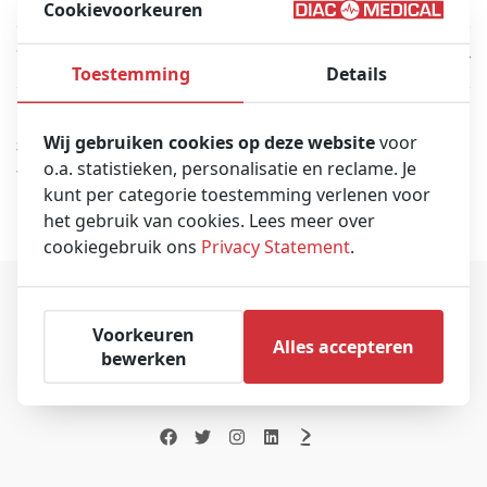
Cookievoorkeuren
Wat is het retour- en ruilbeleid?
Toestemming
Details
Wij gebruiken cookies op deze website
voor
Staat uw vraag hier niet tussen, neem dan contact met ons op
o.a. statistieken, personalisatie en reclame. Je
via e-mail:
info@diacmedical.com
of telefonisch:
+31 (0) 517
kunt per categorie toestemming verlenen voor
41 84 77
het gebruik van cookies. Lees meer over
cookiegebruik ons
Privacy Statement
.
Voorkeuren
Alles accepteren
bewerken
Diac Medical is ’s werelds grootste verkoper van gebruikte
ambulances en gereviseerde medische ambulanceapparatuur.