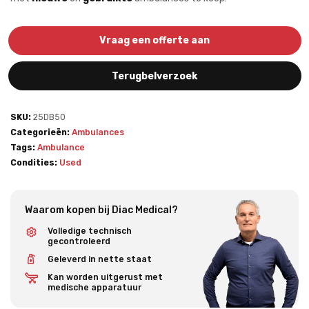
Vraag een offerte aan
Terugbelverzoek
SKU:
25DB50
Categorieën:
Ambulances
Tags:
Ambulance
Condities:
Used
Waarom kopen bij Diac Medical?
Volledige technisch
gecontroleerd
Geleverd in nette staat
Kan worden uitgerust met
medische apparatuur