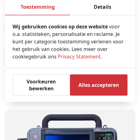
Toestemming
Details
Medische apparatuur
Heeft u medische apparatuur nodig voor een ambulance? We
Wij gebruiken cookies op deze website
voor
bieden een breed scala aan nieuwe en gebruikte medische
o.a. statistieken, personalisatie en reclame. Je
apparatuur voor ambulances, zoals defibrillatoren en
kunt per categorie toestemming verlenen voor
patiëntmonitors, AED’s, defibrillatoraccessoires, brancards,
het gebruik van cookies. Lees meer over
cookiegebruik ons
Privacy Statement
.
immobilisatieapparatuur, aspiratie- en afzuigapparatuur,
beademingsapparatuur, beademingsapparatuur, andere kleine
EMS-apparatuur zoals helmen, tassen en meer.
Voorkeuren
Alles accepteren
bewerken
Vaak samen gekocht met