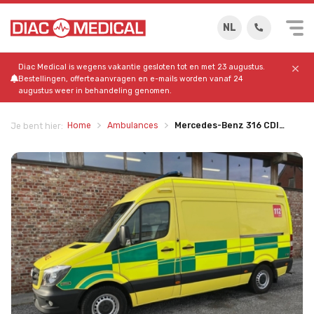
NL
Diac Medical is wegens vakantie gesloten tot en met 23 augustus.
Bestellingen, offerteaanvragen en e-mails worden vanaf 24
augustus weer in behandeling genomen.
Home
Ambulances
Mercedes-Benz 316 CDI…
Je bent hier: