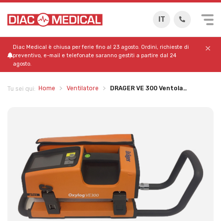
IT
Diac Medical è chiusa per ferie fino al 23 agosto. Ordini, richieste di
preventivo, e-mail e telefonate saranno gestiti a partire dal 24
agosto.
Home
Ventilatore
DRAGER VE 300 Ventola…
Tu sei qui: