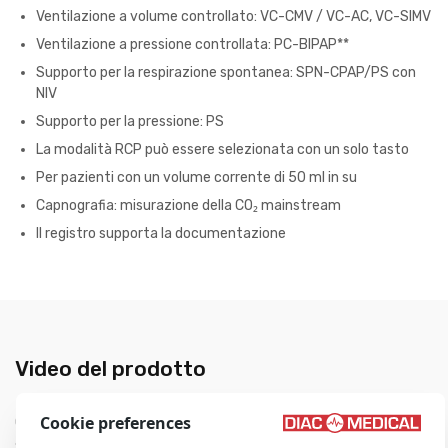
Ventilazione a volume controllato: VC-CMV / VC-AC, VC-SIMV
Ventilazione a pressione controllata: PC-BIPAP**
Supporto per la respirazione spontanea: SPN-CPAP/PS con
NIV
Supporto per la pressione: PS
La modalità RCP può essere selezionata con un solo tasto
Per pazienti con un volume corrente di 50 ml in su
Capnografia: misurazione della CO₂ mainstream
Il registro supporta la documentazione
Video del prodotto
Cookie preferences
Questo video spiega le funzioni più importanti di Oxylog VE300.
Spiega inoltre come preparare e avviare il funzionamento del