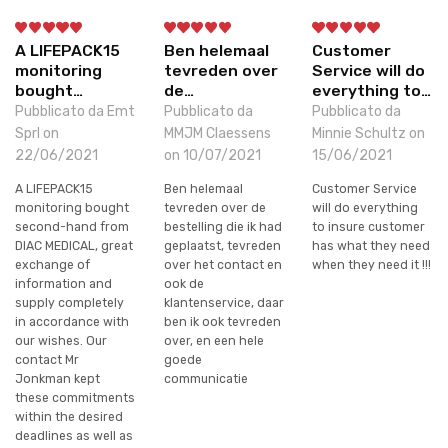
A LIFEPACK15
Ben helemaal
Customer
monitoring
tevreden over
Service will do
bought…
de…
everything to…
Pubblicato da Emt
Pubblicato da
Pubblicato da
Sprl on
MMJM Claessens
Minnie Schultz on
22/06/2021
on 10/07/2021
15/06/2021
A LIFEPACK15
Ben helemaal
Customer Service
monitoring bought
tevreden over de
will do everything
second-hand from
bestelling die ik had
to insure customer
DIAC MEDICAL, great
geplaatst, tevreden
has what they need
exchange of
over het contact en
when they need it !!!
information and
ook de
supply completely
klantenservice, daar
in accordance with
ben ik ook tevreden
our wishes. Our
over, en een hele
contact Mr
goede
Jonkman kept
communicatie
these commitments
within the desired
deadlines as well as