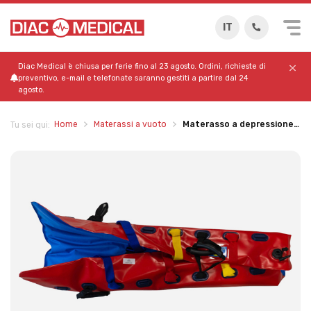
IT
Diac Medical è chiusa per ferie fino al 23 agosto. Ordini, richieste di
preventivo, e-mail e telefonate saranno gestiti a partire dal 24
agosto.
Home
Materassi a vuoto
Materasso a depressione…
Tu sei qui: