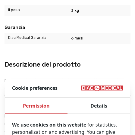
Il peso
3 kg
Garanzia
Diac Medical Garanzia
6 mesi
Descrizione del prodotto
Materasso in poliuretano con trattamento ignifugo e conforme
Cookie preferences
alla norma UNI EN 1865, 14 camere indipendenti per
un’immobilizzazione perfetta e sicura. Utilizzabile tra -30 ° C e +
70 ° C.
Permission
Details
Estremamente leggero e resistente, 8 maniglie ergonomiche
imbottite e rinforzate, cinture di sicurezza e un perfetto
We use cookies on this website
for statistics,
contenimento del paziente, conferiscono a questo materasso
personalization and advertising. You can give