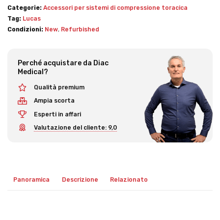
Categorie:
Accessori per sistemi di compressione toracica
Tag:
Lucas
Condizioni:
New
,
Refurbished
Perché acquistare da Diac
Medical?
Qualità premium
Ampia scorta
Esperti in affari
Valutazione del cliente: 9,0
Panoramica
Descrizione
Relazionato