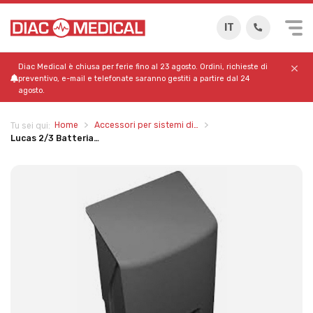
IT
Diac Medical è chiusa per ferie fino al 23 agosto. Ordini, richieste di
preventivo, e-mail e telefonate saranno gestiti a partire dal 24
agosto.
Home
Accessori per sistemi di…
Tu sei qui:
Lucas 2/3 Batteria…