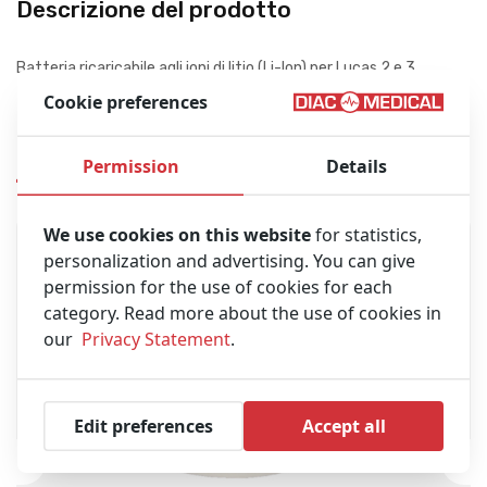
Descrizione del prodotto
Batteria ricaricabile agli ioni di litio (Li-Ion) per Lucas 2 e 3
Cookie preferences
Prodotti Simili
Permission
Details
We use cookies on this website
for statistics,
personalization and advertising. You can give
permission for the use of cookies for each
category. Read more about the use of cookies in
our
Privacy Statement
.
Edit preferences
Accept all