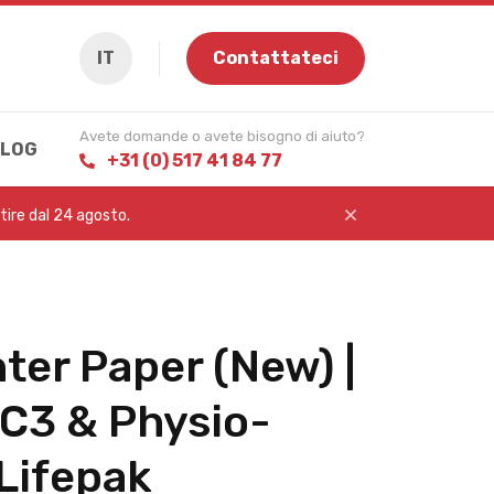
IT
Contattateci
Avete domande o avete bisogno di aiuto?
LOG
+31 (0) 517 41 84 77
rtire dal 24 agosto.
ter Paper (New) |
 C3 & Physio-
Lifepak