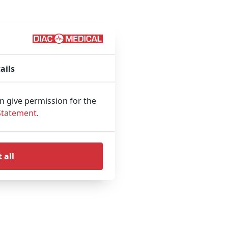
RS100 receiving
ails
an give permission for the
Statement
.
 all