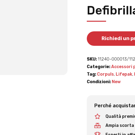
Defibril
Richiedi un 
SKU:
11240-000013/11
Categorie:
Accessori p
Tag:
Corpuls
,
Lifepak
,
Condizioni:
New
Perché acquistar
Qualità prem
Ampia scorta
Esperti in affa