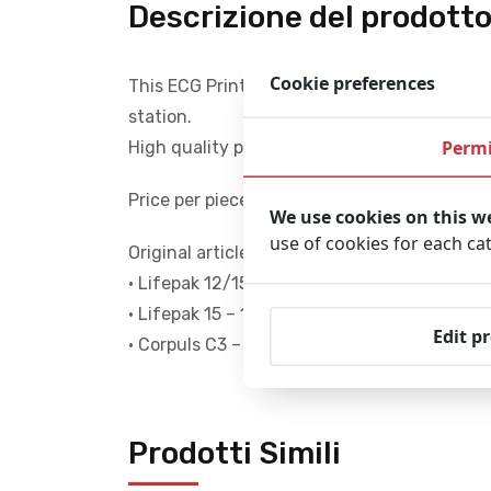
Descrizione del prodott
Cookie preferences
This ECG Printer Paper is suitable for Corp
station.
Permi
High quality paper with a well-defined, fine 
Price per piece
We use cookies on this w
use of cookies for each c
Original articlenumbers:
• Lifepak 12/15/20/20e – 50 mm: 11240-00
• Lifepak 15 – 100 mm: 11240-000016
Edit p
• Corpuls C3 – 100 mm: 04121
Prodotti Simili