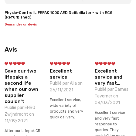
Physio-Control LIFEPAK 1000 AED Defibrillator – with ECG
(Refurbished)
Demander un devis
Avis
Gave our two
Excellent
Excellent
lifepaks a
service
service and
second life
very fast…
Publié par Alia on
when our own
Publié par James
26/11/2021
supplier
Taverner on
Excellent service,
couldn't
03/03/2021
wide variety of
Publié par EHBO
products and very
Excellent service
Zwijndrecht on
quick delivery.
and very fast
11/09/2021
response to
queries. They
After our Lifepak CR
couldn't be more