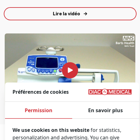
Lire la vidéo
Préférences de cookies
Infusion Pump Training
00:06:55
Permission
En savoir plus
We use cookies on this website
for statistics,
personalization and advertising. You can give