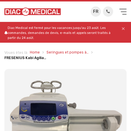
FR
Diac Medical est fermé pour les vacances jusqu'au 23 août. Les
commandes, demandes de devis, e-mails et appels seront traités à
partir du 24 août.
Home
Seringues et pompes à…
Voues êtes là:
FRESENIUS Kabi Agilia…