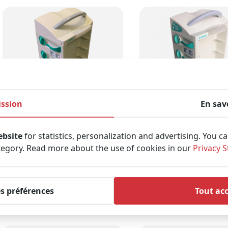
ssion
En sav
B BRAUN SpaceStation
B BRAUN SpaceStat
avec SpaceCover
avec SpaceCover C
ebsite
for statistics, personalization and advertising. You c
Standard (Neuf et
(Reconditionné)
tegory. Read more about the use of cookies in our
Privacy 
recondionné)
Voir le produit
Voir le produit
es préférences
Tout ac