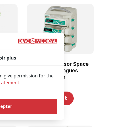
oir plus
ion
B BRAUN Perfusor Space
omfort
Pompe de Seringues
an give permission for the
(Reconditionné
Statement
.
Voir le produit
cepter