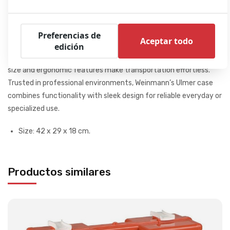
Descripción del producto
Preferencias de
Aceptar todo
The Weinmann Ulmer case is ideal for medical applications
edición
thanks to its structured interior and sleek design. Its compact
size and ergonomic features make transportation effortless.
Trusted in professional environments, Weinmann’s Ulmer case
combines functionality with sleek design for reliable everyday or
specialized use.
Size: 42 x 29 x 18 cm.
Productos similares