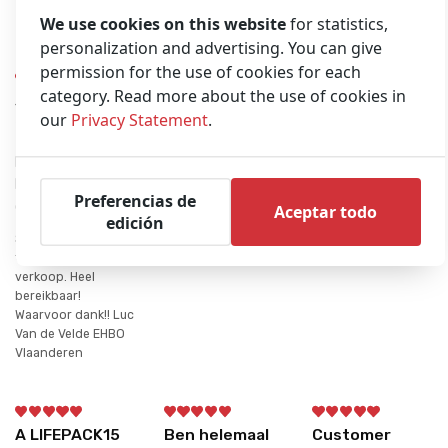
We use cookies on this website
for statistics,
Opiniones
personalization and advertising. You can give
permission for the use of cookies for each
category. Read more about the use of cookies in
Snelle levering
Excelent
Preiswerte
our
Privacy Statement
.
en topservice
material
Produkte
na…
Publicado por
Publicado por Dirk
Publicado por
Andres Climent
S. on 30/06/2021
EHBO Vlaanderen
Rubio on
Preferencias de
Preiswerte
on 11/10/2021
06/10/2021
Aceptar todo
Produkte, Qualität
edición
und einfach GUT!
Snelle levering en
topservice na
verkoop. Heel
bereikbaar!
Waarvoor dank!! Luc
Van de Velde EHBO
Vlaanderen
A LIFEPACK15
Ben helemaal
Customer