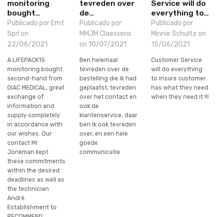
monitoring
tevreden over
Service will do
bought…
de…
everything to…
Publicado por Emt
Publicado por
Publicado por
Sprl on
MMJM Claessens
Minnie Schultz on
22/06/2021
on 10/07/2021
15/06/2021
A LIFEPACK15
Ben helemaal
Customer Service
monitoring bought
tevreden over de
will do everything
second-hand from
bestelling die ik had
to insure customer
DIAC MEDICAL, great
geplaatst, tevreden
has what they need
exchange of
over het contact en
when they need it !!!
information and
ook de
supply completely
klantenservice, daar
in accordance with
ben ik ook tevreden
our wishes. Our
over, en een hele
contact Mr
goede
Jonkman kept
communicatie
these commitments
within the desired
deadlines as well as
the technician
André.
Establishment to
RECOMMEND