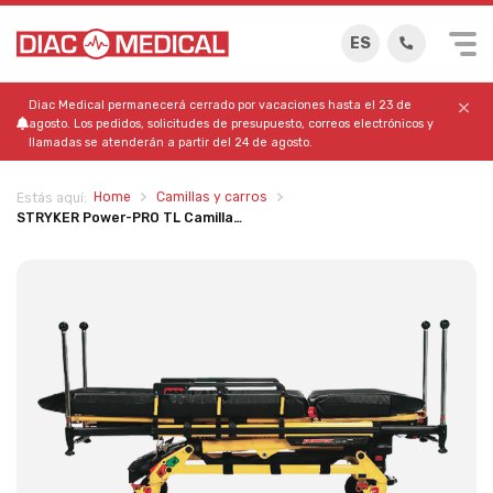
ES
Diac Medical permanecerá cerrado por vacaciones hasta el 23 de
agosto. Los pedidos, solicitudes de presupuesto, correos electrónicos y
llamadas se atenderán a partir del 24 de agosto.
Home
Camillas y carros
Estás aquí:
STRYKER Power-PRO TL Camilla…