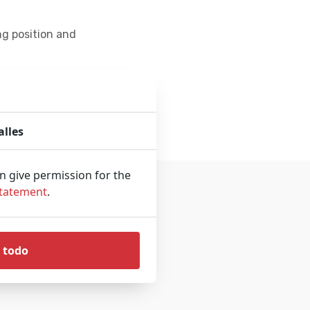
ng position and
alles
an give permission for the
Statement
.
 todo