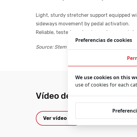
Light, sturdy stretcher support equipped wi
sideways movement by pedal activation.
Reliable, tested mechanics and easy maint
Preferencias de cookies
Source: Stem S.r.l. Retrieved from www.stem
Per
We use cookies on this w
use of cookies for each ca
Vídeo del producto
Preferenci
Ver vídeo