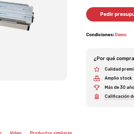
Pedir presup
Condiciones:
Demo
¿Por qué comprar
Calidad prem
Amplio stock
Más de 30 año
Calificación de
n
Video
Productos similares