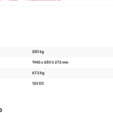
250 kg
1965 x 630 h 272 mm
67,5 kg
12V DC
o