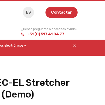
ES
Contactar
¿Tienes preguntas o necesitas ayuda?
+31 (0) 517 41 84 77
os electrónicos y
C-EL Stretcher
 (Demo)