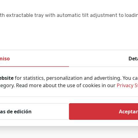
th extractable tray with automatic tilt adjustment to loadi
enance.
.it
miso
Det
ebsite
for statistics, personalization and advertising. You c
tegory. Read more about the use of cookies in our
Privacy 
as de edición
Aceptar