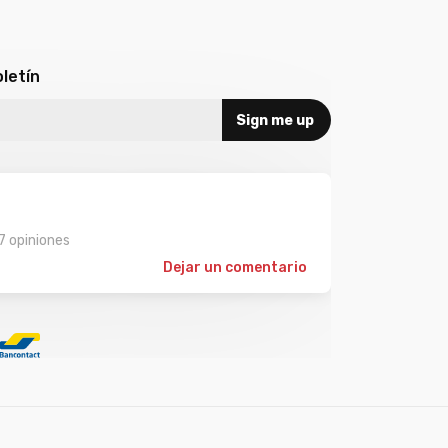
letín
Sign me up
7 opiniones
Dejar un comentario