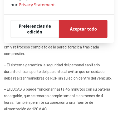
– El LUCAS 3 realiza compresiones torácicas continuas,
our
Privacy Statement
.
uniformes en frecuencia y profundidad, asegurando un RCP
eficaz en cualquier entorno clínico.
Preferencias de
– El dispositivo es ligero, portátil y de uso intuitivo. Proporciona
Aceptar todo
edición
compresiones que cumplen con las guías clínicas, a una
frecuencia de 100 por minuto, con una profundidad mínima de 5
cm y retroceso completo de la pared torácica tras cada
compresión.
– El sistema garantiza la seguridad del personal sanitario
durante el transporte del paciente, al evitar que un cuidador
deba realizar maniobras de RCP sin sujeción dentro del vehículo.
– El LUCAS 3 puede funcionar hasta 45 minutos con su batería
recargable, que se recarga completamente en menos de 4
horas. También permite su conexión a una fuente de
alimentación de 120 V AC.