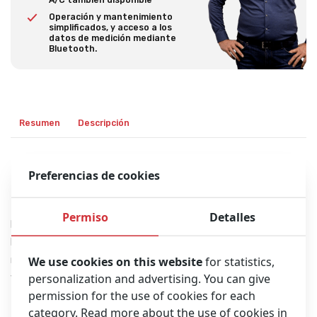
Operación y mantenimiento
simplificados, y acceso a los
datos de medición mediante
Bluetooth.
Resumen
Descripción
Preferencias de cookies
Descripción del producto
Permiso
Detalles
Los sistemas de compresión torácica LUCAS son una
herramienta clave en los esfuerzos de salvamento de vidas a
We use cookies on this website
for statistics,
nivel mundial, ofreciendo compresiones torácicas de alta calidad
personalization and advertising. You can give
y conformes con las guías durante la reanimación, tanto en el
permission for the use of cookies for each
terreno, durante el transporte como en el hospital.
category. Read more about the use of cookies in