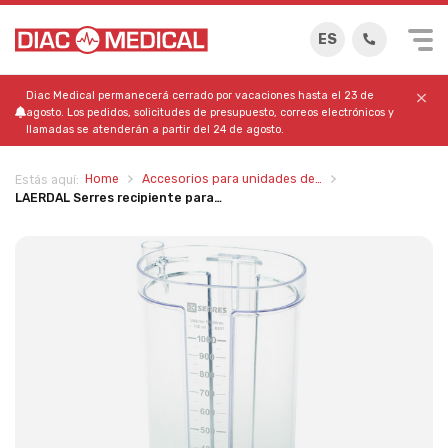
ES
Diac Medical permanecerá cerrado por vacaciones hasta el 23 de
agosto. Los pedidos, solicitudes de presupuesto, correos electrónicos y
llamadas se atenderán a partir del 24 de agosto.
Home
Accesorios para unidades de…
Estás aquí:
LAERDAL Serres recipiente para…