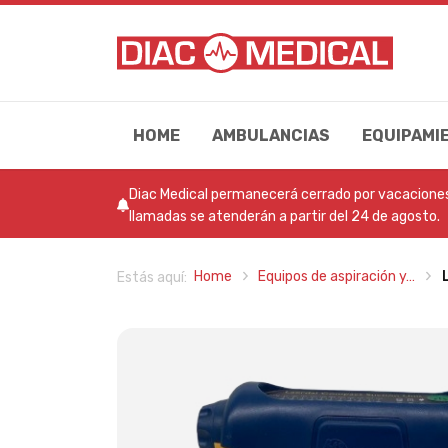
HOME
AMBULANCIAS
EQUIPAMI
Diac Medical permanecerá cerrado por vacaciones 
llamadas se atenderán a partir del 24 de agosto.
Home
Equipos de aspiración y…
Estás aquí: