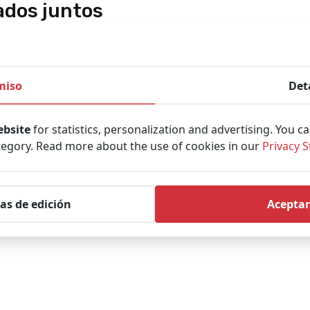
dos juntos
miso
Det
ebsite
for statistics, personalization and advertising. You c
tegory. Read more about the use of cookies in our
Privacy 
Manta SAR Rescue
L
FRESENIUS Kabi Agilia
)
Hard Helmet – Future
B
Injectomat MC –
Safety (Yellow)
Syringe Pump
(Refurbished)
as de edición
Aceptar
Pedir presupuesto
Pedir presupuesto
Pe