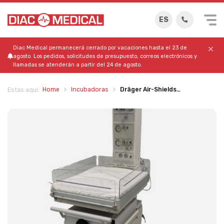
ES
Diac Medical permanecerá cerrado por vacaciones hasta el 23 de
agosto. Los pedidos, solicitudes de presupuesto, correos electrónicos y
llamadas se atenderán a partir del 24 de agosto.
Home
Incubadoras
Dräger Air-Shields…
Estás aquí: