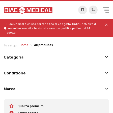
IT
Diac Medical è chiusa per ferie fino al 23 agosto. Ordini, richieste di
preventivo, e-mail e telefonate saranno gestiti a partire dal 24
agosto.
Home
All products
Tu sei qui:
Categoria
Conditione
Marca
Qualità premium
Ampia scorta