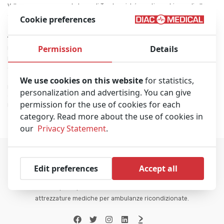
Volkswagen e nuove ambulanze di Toyota poiché questi marchi sono di alta
qualità e possono funzionare con chilometraggi elevati.
Cookie preferences
Attrezzature mediche per ambulanze
Permission
Details
Lavoriamo con i migliori marchi sul mercato nei loro rispettabili settori di
produzione. Ciò include: Stryker, Physio-Control, Corpuls, Weinmann, Laerdal,
Smiths Medical, Dräger, Ferno, Fresenius, B Braun e altri. L’acquisto di
attrezzature mediche per ambulanze ricondizionate da noi significa che hai un
We use cookies on this website
for statistics,
prodotto che durerà fino alla fine della loro vita, il che per la maggior parte
personalization and advertising. You can give
delle apparecchiature significa almeno 10 anni più, dato che riceveranno la
permission for the use of cookies for each
loro manutenzione ogni anno.
category. Read more about the use of cookies in
our
Privacy Statement
.
Edit preferences
Accept all
Diac Medical è il principale venditore mondiale di ambulanze usate e
attrezzature mediche per ambulanze ricondizionate.