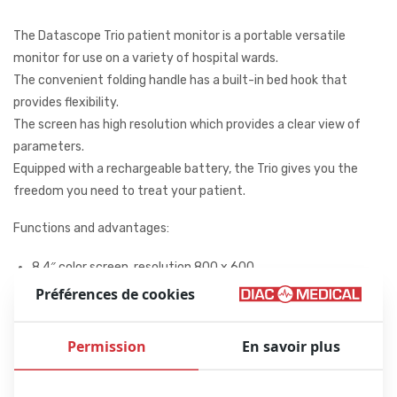
The Datascope Trio patient monitor is a portable versatile
monitor for use on a variety of hospital wards.
The convenient folding handle has a built-in bed hook that
provides flexibility.
The screen has high resolution which provides a clear view of
parameters.
Equipped with a rechargeable battery, the Trio gives you the
freedom you need to treat your patient.
Functions and advantages:
8,4″ color screen, resolution 800 x 600
Préférences de cookies
3 or 5 Lead ECG
NIBP
SPO2
Permission
En savoir plus
Temperature
Ergonomically designed handle with