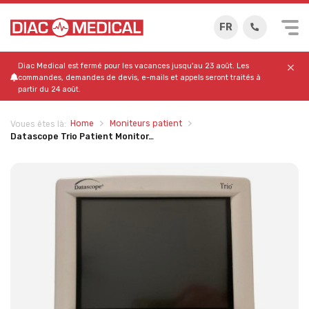
FR
Diac Medical est fermé pour les vacances jusqu'au 23 août. Les
commandes, demandes de devis, e-mails et appels seront traités à
partir du 24 août.
Home
Moniteurs patient
Voues êtes là:
Datascope Trio Patient Monitor…