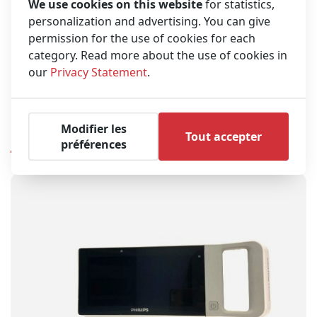
We use cookies on this website
for statistics,
built-in bed rail hook for maximum
personalization and advertising. You can give
flexibility and easy operation
permission for the use of cookies for each
Built-in power supply for easy transport from one
category. Read more about the use of cookies in
location to the next
our
Privacy Statement
.
Serial output for connection to other devices
Modifier les
Produits similaires
Tout accepter
préférences