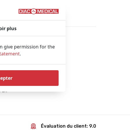
oir plus
an give permission for the
Statement
.
cepter
u en
Évaluation du client: 9.0