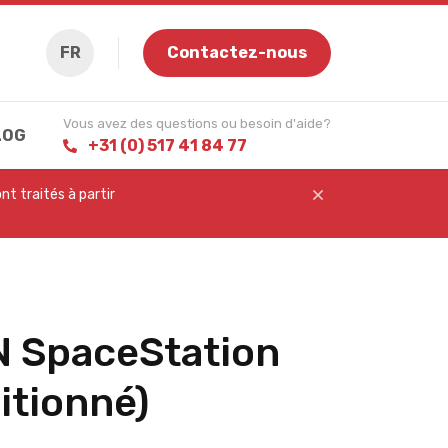
FR
Contactez-nous
Vous avez des questions ou besoin d'aide?
LOG
+31 (0) 517 41 84 77
t traités à partir
 SpaceStation
itionné)