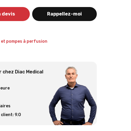
 devis
Rappellez-moi
 et pompes à perfusion
 chez Diac Medical
ieure
faires
client: 9.0