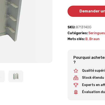
Demander un
SKU:
8713140G
Catégories:
Seringues
Mots clés:
B. Braun
Pourquoi acheter
?
Qualité supér
Stock étendu
Experts en af
Évaluation du 