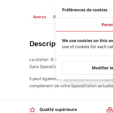
Préférences de cookies
Aperçu
Description
Permi
We use cookies on this w
Description du produit
use of cookies for each ca
La station B. Braun »SpaceStation”permet 
Sans SpaceCover, cette SpaceStation n’est 
Modifier l
Il peut également être combiné avec la Sp
complément de votre SpaceStation actuelle
Qualité supérieure