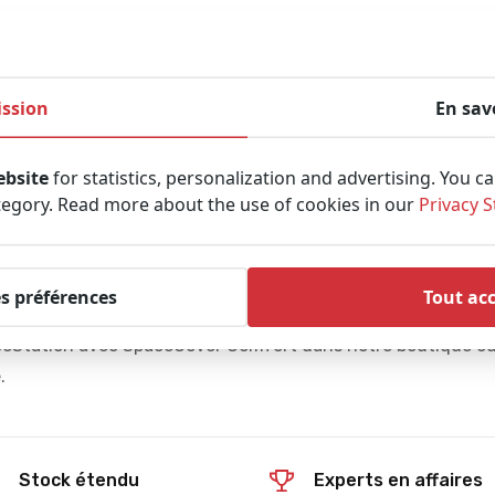
ssion
En sav
ebsite
for statistics, personalization and advertising. You c
tegory. Read more about the use of cookies in our
Privacy 
de configurer 4 pompes à seringues Perfusor Space.
donc pas portable.
es préférences
Tout ac
aceStation avec SpaceCover Comfort dans notre boutique o
.
Stock étendu
Experts en affaires